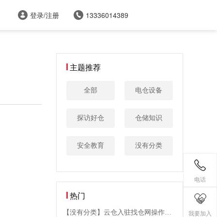
登录/注册
13336014389
主题推荐
全部
电仓设备
探访好仓
仓储知识
安全教育
没有分类
电话
热门
【没有分类】云仓入驻找仓网操作步
我要加入