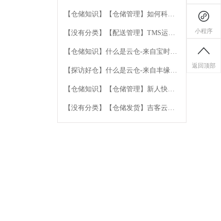
骤
【仓储知识】【仓储管理】如何科学
规划仓库库区
小程序
【没有分类】【配送管理】TMS运输
管理系统
【仓储知识】什么是云仓-来自宝时云
仓的专业解答
返回顶部
【探访好仓】什么是云仓-来自丰缘云
仓的专业解答
【仓储知识】【仓储管理】新人快速
上手的培训原则
【没有分类】【仓储发货】吉客云扫
码登记包材不同场景汇总