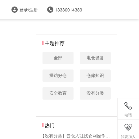
登录/注册
13336014389
主题推荐
全部
电仓设备
探访好仓
仓储知识
安全教育
没有分类
电话
热门
【没有分类】云仓入驻找仓网操作步
我要加入