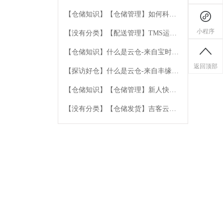
骤
【仓储知识】【仓储管理】如何科学
规划仓库库区
小程序
【没有分类】【配送管理】TMS运输
管理系统
【仓储知识】什么是云仓-来自宝时云
仓的专业解答
返回顶部
【探访好仓】什么是云仓-来自丰缘云
仓的专业解答
【仓储知识】【仓储管理】新人快速
上手的培训原则
【没有分类】【仓储发货】吉客云扫
码登记包材不同场景汇总