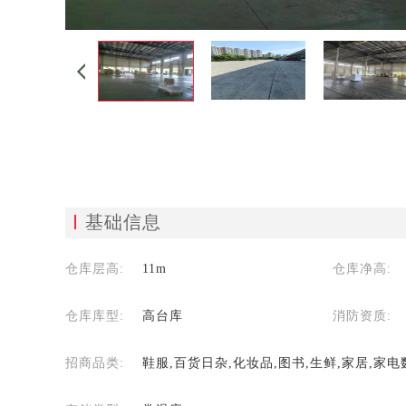
基础信息
仓库层高:
11m
仓库净高:
仓库库型:
高台库
消防资质:
招商品类:
鞋服,百货日杂,化妆品,图书,生鲜,家居,家电