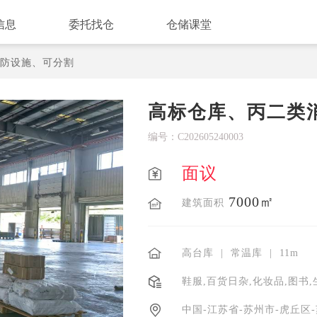
信息
委托找仓
仓储课堂
防设施、可分割
高标仓库、丙二类
编号：
C202605240003
面议
7000㎡
建筑面积
高台库
|
常温库
|
11m
鞋服,百货日杂,化妆品,图书,
中国-江苏省-苏州市-虎丘区