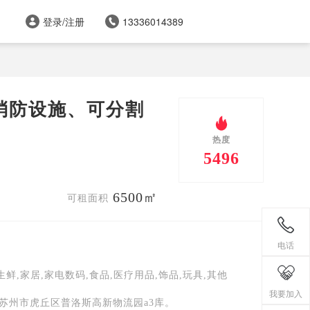
登录/注册
13336014389
消防设施、可分割
热度
5496
6500㎡
可租面积
电话
生鲜,家居,家电数码,食品,医疗用品,饰品,玩具,其他
我要加入
-苏州市虎丘区普洛斯高新物流园a3库。