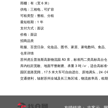
雨棚：有（宽 6 米）
供电：三相电，可扩容
可租类型：整租、分租
最短租期：1 年
支付方式：面议
价格：面议
招商品类
鞋服、百货日杂、化妆品、图书、家居、家电数码、食品、
仓库详情
苏州虎丘普洛斯高新物流园 A3 库，标准丙二类高标高台
库内柱距宽敞、地面平整耐磨、承重 3 吨 /㎡，适合高
园区道路宽阔，17.5 米大车可自由进出、原地调头，2
交通便利，辐射苏州全城及长三角区域，物流效率高，租期
友情链接：
吉客云
网