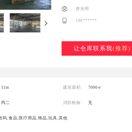
曾光明
186******
让仓库联系我
(推荐)
11m
建筑面积:
7000㎡
丙二
消防检验:
无
数码,食品,医疗用品,饰品,玩具,其他