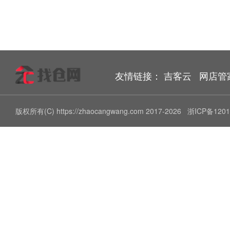
友情链接：
吉客云
网店管
版权所有(C) https://zhaocangwang.com 2017-2026
浙ICP备1201