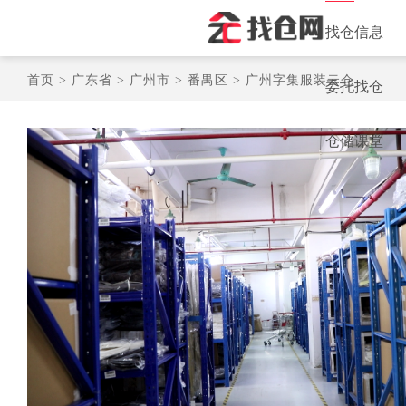
找仓信息
首页 >
广东省 >
广州市 >
番禺区 >
广州字集服装云仓
委托找仓
仓储课堂