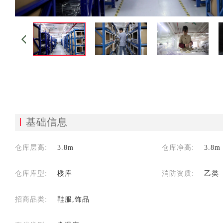
基础信息
仓库层高:
3.8m
仓库净高:
3.8m
仓库库型:
楼库
消防资质:
乙类
招商品类:
鞋服,饰品