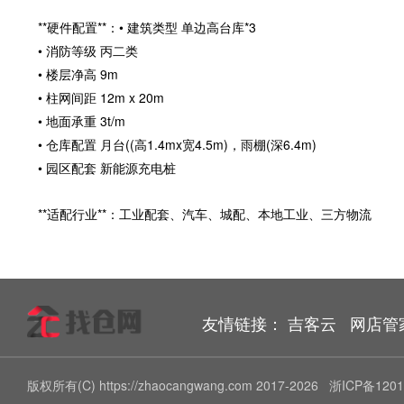
**硬件配置**：• 建筑类型 单边高台库*3
• 消防等级 丙二类
• 楼层净高 9m
• 柱网间距 12m x 20m
• 地面承重 3t/m
• 仓库配置 月台((高1.4mx宽4.5m)，雨棚(深6.4m)
• 园区配套 新能源充电桩
**适配行业**：工业配套、汽车、城配、本地工业、三方物流
友情链接：
吉客云
网店管
版权所有(C) https://zhaocangwang.com 2017-2026
浙ICP备1201