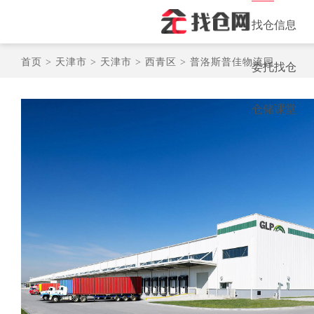
找仓信息
首页 >
天津市 >
天津市 >
西青区 >
普洛斯普佳物流园
委托找仓
仓储课堂