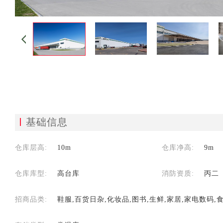
基础信息
仓库层高:
10m
仓库净高:
9m
仓库库型:
高台库
消防资质:
丙二
招商品类:
鞋服,百货日杂,化妆品,图书,生鲜,家居,家电数码,