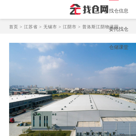
找仓信息
首页 >
江苏省 >
无锡市 >
江阴市 >
普洛斯江阴物流园
委托找仓
仓储课堂