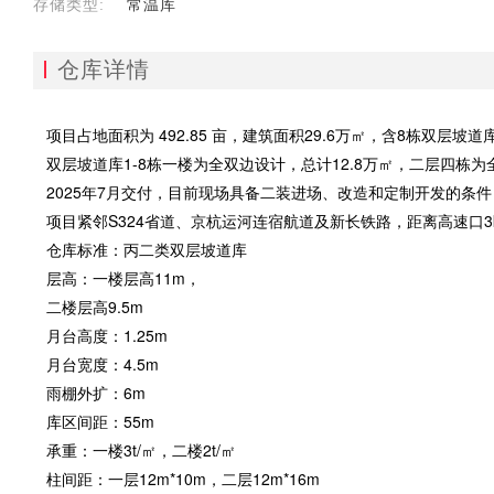
存储类型:
常温库
仓库详情
项目占地面积为 492.85 亩，建筑面积29.6万㎡，含8栋双层坡
双层坡道库1-8栋一楼为全双边设计，总计12.8万㎡，二层四栋为
2025年7月交付，目前现场具备二装进场、改造和定制开发的条件
项目紧邻S324省道、京杭运河连宿航道及新长铁路，距离高速口3k
仓库标准：丙二类双层坡道库
层高：一楼层高11m，
二楼层高9.5m
月台高度：1.25m
月台宽度：4.5m
雨棚外扩：6m
库区间距：55m
承重：一楼3t/㎡，二楼2t/㎡
柱间距：一层12m*10m，二层12m*16m