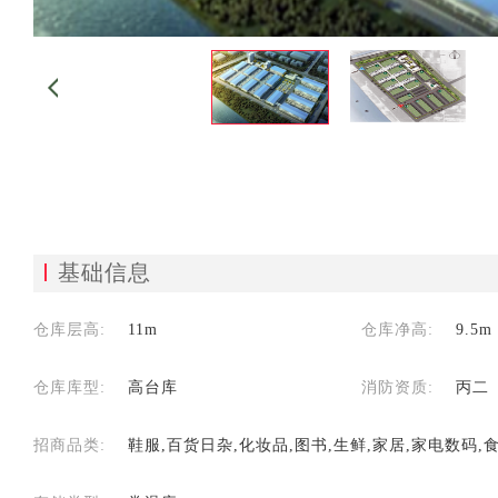
基础信息
仓库层高:
11m
仓库净高:
9.5m
仓库库型:
高台库
消防资质:
丙二
招商品类:
鞋服,百货日杂,化妆品,图书,生鲜,家居,家电数码,