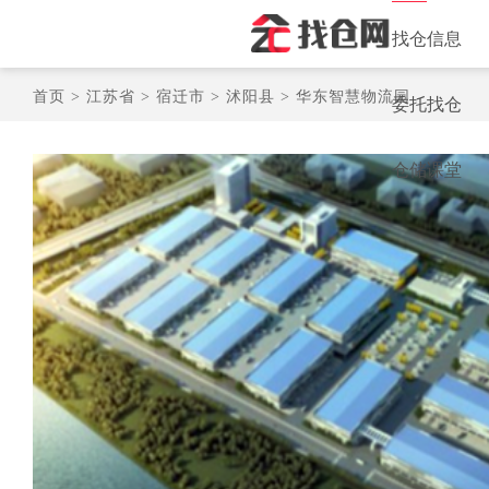
找仓信息
首页 >
江苏省 >
宿迁市 >
沭阳县 >
华东智慧物流园
委托找仓
仓储课堂