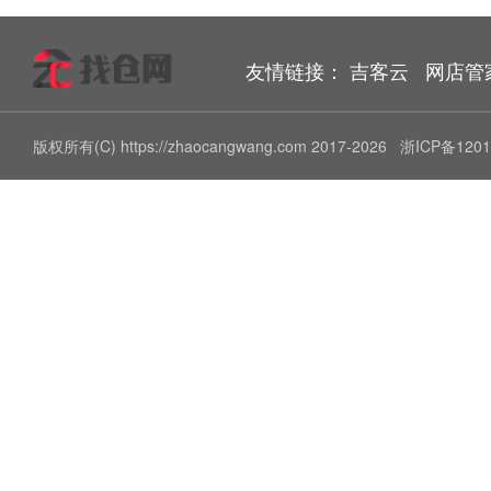
友情链接：
吉客云
网店管
版权所有(C) https://zhaocangwang.com 2017-2026
浙ICP备1201