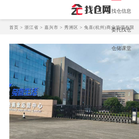
找仓信息
首页 >
浙江省 >
嘉兴市 >
秀洲区 >
兔喜(杭州)商业管理有限
委托找仓
仓储课堂